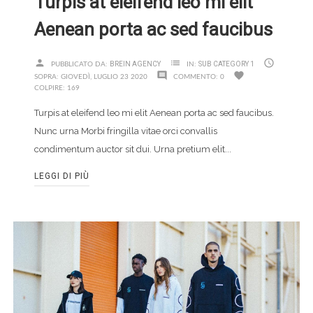
Turpis at eleifend leo mi elit
Aenean porta ac sed faucibus
person
list

BREIN AGENCY
SUB CATEGORY 1
PUBBLICATO DA:
IN:
comment
favorite
SOPRA:
GIOVEDÌ,
LUGLIO
23
2020
COMMENTO:
0
COLPIRE:
169
Turpis at eleifend leo mi elit Aenean porta ac sed faucibus.
Nunc urna Morbi fringilla vitae orci convallis
condimentum auctor sit dui. Urna pretium elit...
LEGGI DI PIÙ