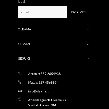
legali.
ISCRIVITI
OLEAMA

SERVIZI

SEGUICI

Antonio: 339 2654938
Mattia: 327 4569934
info@oleama.it
Azienda agricola Oleama s.s.
Via Italo Calvino 3M