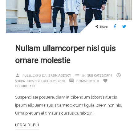
Share
Nullam ullamcorper nisl quis
ornare molestie
person
list

BREIN AGENCY
SUB CATEGORY 1
PUBBLICATO DA:
IN:
comment
favorite
SOPRA:
GIOVEDÌ,
LUGLIO
23
2020
COMMENTO:
0
COLPIRE:
173
Suspendisse posuere, diam in bibendum lobortis, turpis
ipsum aliquam risus, sit amet dictum ligula lorem non nisl
Urna pretium elit mauris cursus Curabitur...
LEGGI DI PIÙ