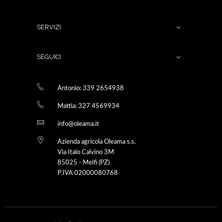
SERVIZI

SEGUICI

Antonio: 339 2654938
Mattia: 327 4569934
info@oleama.it
Azienda agricola Oleama s.s.
Via Italo Calvino 3M
85025 - Melfi (PZ)
P.IVA 02000080768