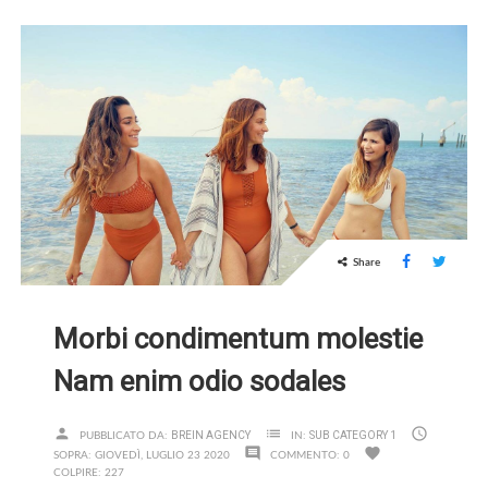
Share
Morbi condimentum molestie
Nam enim odio sodales
person
list

BREIN AGENCY
SUB CATEGORY 1
PUBBLICATO DA:
IN:
comment
favorite
SOPRA:
GIOVEDÌ,
LUGLIO
23
2020
COMMENTO:
0
COLPIRE:
227