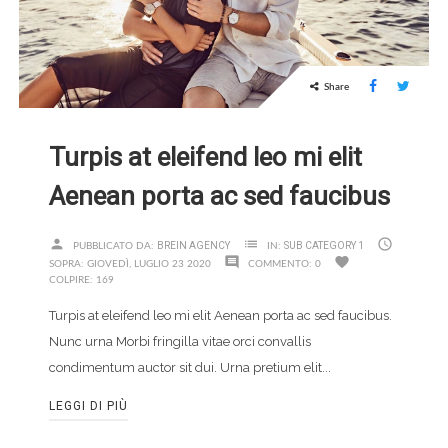
Share
Turpis at eleifend leo mi elit
Aenean porta ac sed faucibus
person
list

BREIN AGENCY
SUB CATEGORY 1
PUBBLICATO DA:
IN:
comment
favorite
SOPRA:
GIOVEDÌ,
LUGLIO
23
2020
COMMENTO:
0
COLPIRE:
169
Turpis at eleifend leo mi elit Aenean porta ac sed faucibus.
Nunc urna Morbi fringilla vitae orci convallis
condimentum auctor sit dui. Urna pretium elit...
LEGGI DI PIÙ