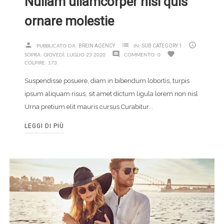
Nullam ullamcorper nisl quis
ornare molestie
person
list

BREIN AGENCY
SUB CATEGORY 1
PUBBLICATO DA:
IN:
comment
favorite
SOPRA:
GIOVEDÌ,
LUGLIO
23
2020
COMMENTO:
0
COLPIRE:
173
Suspendisse posuere, diam in bibendum lobortis, turpis
ipsum aliquam risus, sit amet dictum ligula lorem non nisl
Urna pretium elit mauris cursus Curabitur...
LEGGI DI PIÙ